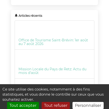
Articles récents
Office de Tourisme Saint-Brévin: 1er août
au 7 août 2026
Mission Locale du Pays de Retz: Actu du
mois d'août
Ce site utilise des cookies, notamment à des fins
statistiques, et vous donne le contrôle sur ceux que vous
Police Rurale: Opération tranquillité
souhaitez activer.
absence ! OTA
Tout accepter
Tout refuser
Personnaliser