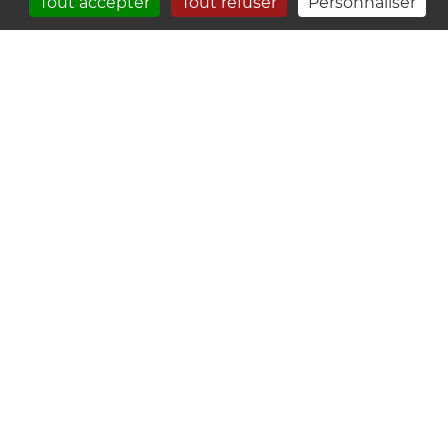
Tout accepter
Tout refuser
Personnaliser
ENEDIS: Coupures de courant pour
travaux 03/09/2026
VENTE D'UN BIEN COMMUNAL À SAINT-
VIAUD
Ajouter un commentaire
Votre nom