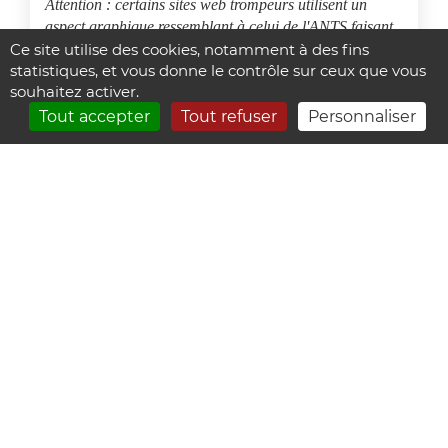
Attention : certains sites web trompeurs utilisent un
aspect graphique ressemblant à celui de l'ANTS faisant
payer les demandes de carte grise à un coût plus élevé.
Ce site utilise des cookies, notamment à des fins
statistiques, et vous donne le contrôle sur ceux que vous
Informations sur ces pratiques + coût via :
guide du prix
souhaitez activer.
de la carte grise
Tout accepter
Tout refuser
Personnaliser
Si vous rencontrez des difficultés avec votre demande de certificat
d'immatriculation, vous avez la possibilité de faire la demande via
un garage automobile agréé par la préfecture :
garage dans le 44
En cas de perte de votre certificat d'immatriculation, consultez les
démarches à suivre.
Accueil
-
Contact
-
Faq
-
Plan du site
Crédits :
CyberCe